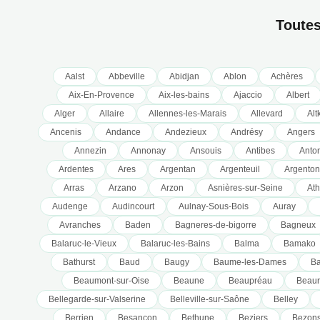
Toutes
Aalst
Abbeville
Abidjan
Ablon
Achères
Aix-En-Provence
Aix-les-bains
Ajaccio
Albert
Alger
Allaire
Allennes-les-Marais
Allevard
Alt
Ancenis
Andance
Andezieux
Andrésy
Angers
Annezin
Annonay
Ansouis
Antibes
Anto
Ardentes
Ares
Argentan
Argenteuil
Argenton
Arras
Arzano
Arzon
Asnières-sur-Seine
At
Audenge
Audincourt
Aulnay-Sous-Bois
Auray
Avranches
Baden
Bagneres-de-bigorre
Bagneux
Balaruc-le-Vieux
Balaruc-les-Bains
Balma
Bamako
Bathurst
Baud
Baugy
Baume-les-Dames
B
Beaumont-sur-Oise
Beaune
Beaupréau
Beaur
Bellegarde-sur-Valserine
Belleville-sur-Saône
Belley
Berrien
Besancon
Bethune
Beziers
Bezon