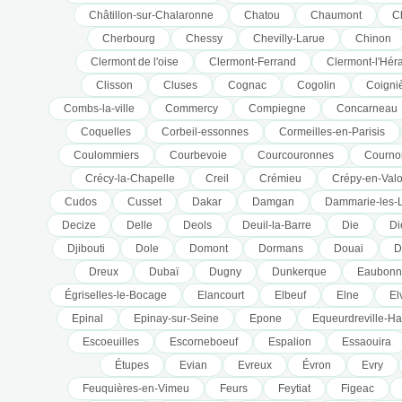
Châtillon-sur-Chalaronne
Chatou
Chaumont
C
Cherbourg
Chessy
Chevilly-Larue
Chinon
Clermont de l'oise
Clermont-Ferrand
Clermont-l'Héra
Clisson
Cluses
Cognac
Cogolin
Coigni
Combs-la-ville
Commercy
Compiegne
Concarneau
Coquelles
Corbeil-essonnes
Cormeilles-en-Parisis
Coulommiers
Courbevoie
Courcouronnes
Courno
Crécy-la-Chapelle
Creil
Crémieu
Crépy-en-Valo
Cudos
Cusset
Dakar
Damgan
Dammarie-les-
Decize
Delle
Deols
Deuil-la-Barre
Die
Di
Djibouti
Dole
Domont
Dormans
Douai
D
Dreux
Dubaï
Dugny
Dunkerque
Eaubonn
Égriselles-le-Bocage
Elancourt
Elbeuf
Elne
El
Epinal
Epinay-sur-Seine
Epone
Equeurdreville-Ha
Escoeuilles
Escorneboeuf
Espalion
Essaouira
Étupes
Evian
Evreux
Évron
Evry
Feuquières-en-Vimeu
Feurs
Feytiat
Figeac