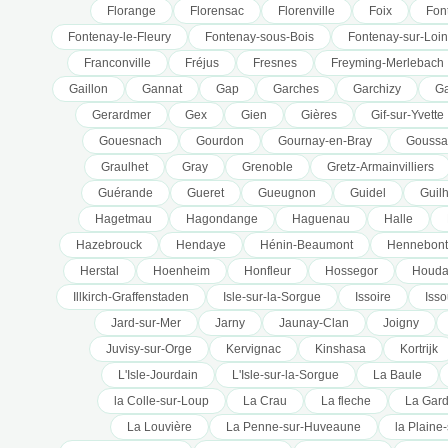
Florange
Florensac
Florenville
Foix
Fon
Fontenay-le-Fleury
Fontenay-sous-Bois
Fontenay-sur-Loi
Franconville
Fréjus
Fresnes
Freyming-Merlebach
Gaillon
Gannat
Gap
Garches
Garchizy
G
Gerardmer
Gex
Gien
Gières
Gif-sur-Yvette
Gouesnach
Gourdon
Gournay-en-Bray
Goussai
Graulhet
Gray
Grenoble
Gretz-Armainvilliers
Guérande
Gueret
Gueugnon
Guidel
Guil
Hagetmau
Hagondange
Haguenau
Halle
Hazebrouck
Hendaye
Hénin-Beaumont
Hennebont
Herstal
Hoenheim
Honfleur
Hossegor
Houd
Illkirch-Graffenstaden
Isle-sur-la-Sorgue
Issoire
Iss
Jard-sur-Mer
Jarny
Jaunay-Clan
Joigny
Juvisy-sur-Orge
Kervignac
Kinshasa
Kortrijk
L'Isle-Jourdain
L'Isle-sur-la-Sorgue
La Baule
la Colle-sur-Loup
La Crau
La fleche
La Gar
La Louvière
La Penne-sur-Huveaune
la Plaine