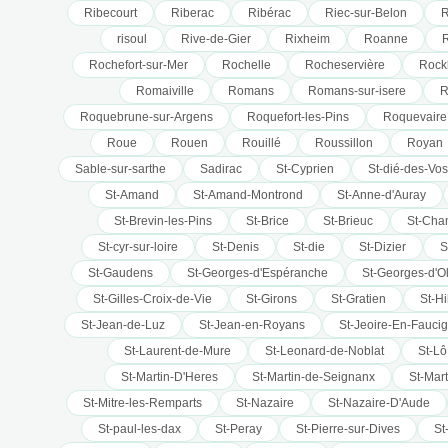
Ribecourt
Riberac
Ribérac
Riec-sur-Belon
R
risoul
Rive-de-Gier
Rixheim
Roanne
R
Rochefort-sur-Mer
Rochelle
Rocheservière
Rock
Romaiville
Romans
Romans-sur-isere
R
Roquebrune-sur-Argens
Roquefort-les-Pins
Roquevaire
Roue
Rouen
Rouillé
Roussillon
Royan
Sable-sur-sarthe
Sadirac
St-Cyprien
St-dié-des-Vo
St-Amand
St-Amand-Montrond
St-Anne-d'Auray
St-Brevin-les-Pins
St-Brice
St-Brieuc
St-Cha
St-cyr-sur-loire
St-Denis
St-die
St-Dizier
S
St-Gaudens
St-Georges-d'Espéranche
St-Georges-d'O
St-Gilles-Croix-de-Vie
St-Girons
St-Gratien
St-Hi
St-Jean-de-Luz
St-Jean-en-Royans
St-Jeoire-En-Fauci
St-Laurent-de-Mure
St-Leonard-de-Noblat
St-Lô
St-Martin-D'Heres
St-Martin-de-Seignanx
St-Mart
St-Mitre-les-Remparts
St-Nazaire
St-Nazaire-D'Aude
St-paul-les-dax
St-Peray
St-Pierre-sur-Dives
St