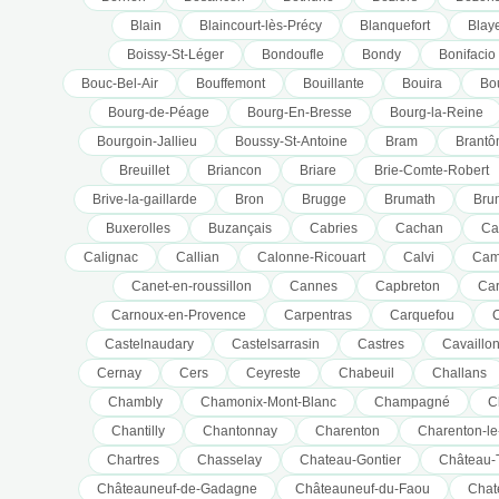
Blain
Blaincourt-lès-Précy
Blanquefort
Blay
Boissy-St-Léger
Bondoufle
Bondy
Bonifacio
Bouc-Bel-Air
Bouffemont
Bouillante
Bouira
Bou
Bourg-de-Péage
Bourg-En-Bresse
Bourg-la-Reine
Bourgoin-Jallieu
Boussy-St-Antoine
Bram
Brant
Breuillet
Briancon
Briare
Brie-Comte-Robert
Brive-la-gaillarde
Bron
Brugge
Brumath
Bru
Buxerolles
Buzançais
Cabries
Cachan
Ca
Calignac
Callian
Calonne-Ricouart
Calvi
Cam
Canet-en-roussillon
Cannes
Capbreton
Car
Carnoux-en-Provence
Carpentras
Carquefou
Castelnaudary
Castelsarrasin
Castres
Cavaillo
Cernay
Cers
Ceyreste
Chabeuil
Challans
Chambly
Chamonix-Mont-Blanc
Champagné
C
Chantilly
Chantonnay
Charenton
Charenton-le
Chartres
Chasselay
Chateau-Gontier
Château-T
Châteauneuf-de-Gadagne
Châteauneuf-du-Faou
Chat