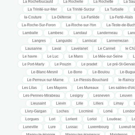
La Rochefoucauld
La Rochelle
La Rochette
La Sa
La Trinité-sur-Mer
La Trinité-Surzur
La Turballe
la-Couture
La-Défense
La-Farlède
La-Ferté-Alais
La-Roche-Sur-Foron
La-Roche-sur-Yon
La-Teste-de-Buc
Lamballe
Lambesc
Landaul
Landerneau
Lan
Langres
Languidic
Laniscat
Lannemezan
Lausanne
Laval
Lavelanet
Le Cannet
le Ch
Le havre
Le Luc
Le Mans
Le Mée-sur-Seine
L
Le Port-Marly
Le Pouzin
Le pradet
Le pré-St-Gervai
Le-Blanc-Mesnil
Le-Bono
Le-Boulou
Le-Bugu
Le-Perreux-sur-Marne
Le-Plessis-Bouchard
le-Raincy
Les Lilas
Les Mayons
Les Mureaux
Les sables-d'ol
Les-Pennes-Mirabeau
Lesigny
Lesneven
Leuven
Lieusaint
Lievin
Lille
Lillers
Limay
Livry-Gargan
Loches
Locminé
Lomé
Londo
Lorgues
Lori
Lorient
Loriol
Loudeac
L
Luneville
Lure
Lussac
Luxembourg
Luxeuil-l
Magny-le-Hongre
Magny-les-Hameaux
Maintenon