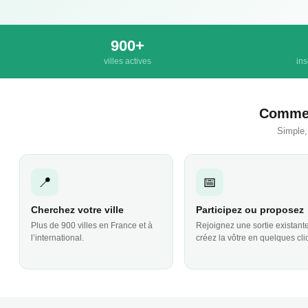
900+
villes actives
ins
Commen
Simple,
📍
📅
Cherchez votre ville
Participez ou proposez
Plus de 900 villes en France et à
Rejoignez une sortie existant
l’international.
créez la vôtre en quelques cli