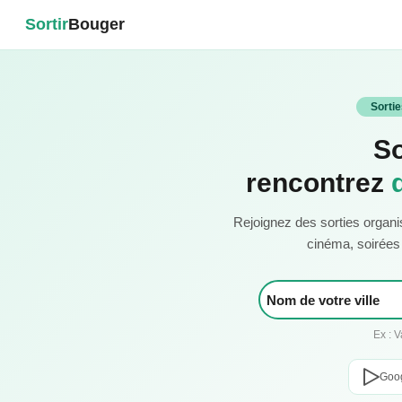
Sortir
Bouger
Sorti
So
rencontrez
Rejoignez des sorties organi
cinéma, soirées c
Ex : 
Goog