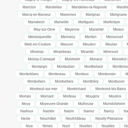
Manciox
Mandelieu
Mandelieu-la-Napoule
Mandre
Marcq-en-Baroeul
Marennes
Marignac
Marignane
Marrakech
Marseille
Martigues
Martinique
May-sur-Orne
Mayenne
Mazamet
Meaux
Menesqueville
Mennecy
Menton
Menucourt
Metz-en-Couture
Meucon
Meudon
Meulan
Miramas
Mirambeau
Mirande
Mirecourt
Moissy-Cramayel
Molsheim
Monaco
Monistrol-
Montargis
Montauban
Montbeliard
Montbris
Monterblanc
Montereau
Monteux
Montevrain
M
Montivillers
Montivilliers
Montlhéry
Montlucon
Montreuil-sur-mer
Montrichard
Montrond-les-Bains
Morlaix
Mornant
Morteau
Mougins
Moulins
Mouy
Moyeuvre-Grande
Mulhouse
Mumdolsheim
Nailloux
Naintre
Naizin
Namur
Nancy
Na
Nesle
Neuchâtel
Neufchâteau
Neuilly-Plaisance
Nice
Nimes
Niort
Nivelles
Noailles
No