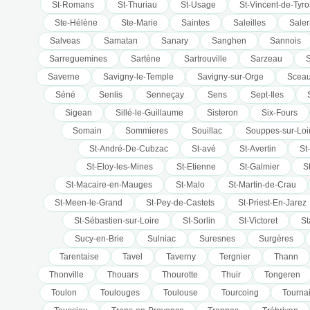
St-Romans
St-Thuriau
St-Usage
St-Vincent-de-Tyr
Ste-Hélène
Ste-Marie
Saintes
Saleilles
Sale
Salveas
Samatan
Sanary
Sanghen
Sannois
Sarreguemines
Sartène
Sartrouville
Sarzeau
Saverne
Savigny-le-Temple
Savigny-sur-Orge
Scea
Séné
Senlis
Senneçay
Sens
Sept-Iles
Sigean
Sillé-le-Guillaume
Sisteron
Six-Fours
Somain
Sommieres
Souillac
Souppes-sur-Loi
St-André-De-Cubzac
St-avé
St-Avertin
St
St-Eloy-les-Mines
St-Etienne
St-Galmier
S
St-Macaire-en-Mauges
St-Malo
St-Martin-de-Crau
St-Meen-le-Grand
St-Pey-de-Castets
St-Priest-En-Jarez
St-Sébastien-sur-Loire
St-Sorlin
St-Victoret
St
Sucy-en-Brie
Sulniac
Suresnes
Surgères
Tarentaise
Tavel
Taverny
Tergnier
Thann
Thonville
Thouars
Thourotte
Thuir
Tongeren
Toulon
Toulouges
Toulouse
Tourcoing
Tourna