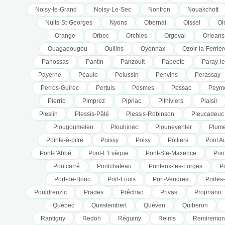
Noisy-le-Grand
Noisy-Le-Sec
Nontron
Nouakchott
Nuits-St-Georges
Nyons
Obernai
Oissel
Ol
Orange
Orbec
Orchies
Orgeval
Orleans
Ouagadougou
Oullins
Oyonnax
Ozoir-la-Ferrièr
Panossas
Pantin
Panzoult
Papeete
Paray-l
Payerne
Péaule
Pelussin
Penvins
Perassay
Perros-Guirec
Pertuis
Pesmes
Pessac
Peym
Pierric
Pimprez
Pipriac
Pithiviers
Plaisir
Pleslin
Plessis-Pâté
Plessis-Robinson
Pleucadeuc
Plougoumelen
Plouhinec
Plouneventer
Plume
Pointe-à-pitre
Poissy
Poisy
Poitiers
Pont A
Pont-l'Abbé
Pont-L'Evèque
Pont-Ste-Maxence
Pont
Pontcarré
Pontchateau
Pontenx-les-Forges
Po
Port-de-Bouc
Port-Louis
Port-Vendres
Portes
Pouldreuzic
Prades
Prêchac
Privas
Propriano
Québec
Questembert
Quéven
Quiberon
Rantigny
Redon
Réguiny
Reims
Remiremon